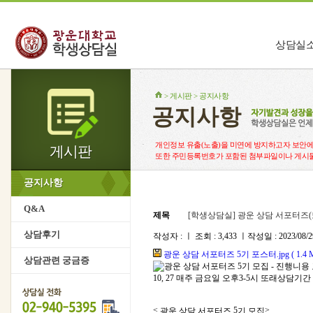
상담실
상담실소개
> 게시판 > 공지사항
함께하는 사
공지사항
찾아오시는 
개인정보 유출(노출)을 미연에 방지하고자 보안에
게시판
또한 주민등록번호가 포함된 첨부파일이나 게시물
공지사항
Q&A
제목
[학생상담실] 광운 상담 서포터즈(
상담후기
작성자 : ㅣ 조회 : 3,433 ㅣ작성일 : 2023/08/29
광운 상담 서포터즈 5기 포스터.jpg ( 1.4 M
상담관련 궁금증
<
5
>
광운 상담 서포터즈
기 모집