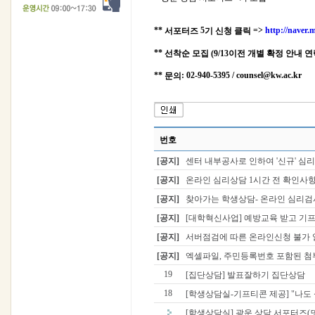
**
5
=>
http://naver
서포터즈
기 신청 클릭
**
선착순 모집
(9/13이전 개별 확정 안내 
**
: 02-940-5395 / counsel@kw.ac.kr
문의
번호
[공지]
센터 내부공사로 인하여 '신규' 심리검사
[공지]
온라인 심리상담 1시간 전 확인사
[공지]
찾아가는 학생상담- 온라인 심리검사
[공지]
[대학혁신사업] 예방교육 받고 기프티
[공지]
서버점검에 따른 온라인신청 불가
[공지]
엑셀파일, 주민등록번호 포함된 첨부
19
[집단상담] 발표잘하기 집단상담
18
[학생상담실-기프티콘 제공] "나도 성
[학생상담실] 광운 상담 서포터즈(또