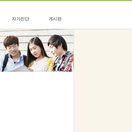
자가진단
게시판
우울
공지사항
불안
Q&A
발표불안
상담후기
스트레스
상담관련 궁금증
고독감/외로움
진로정체감