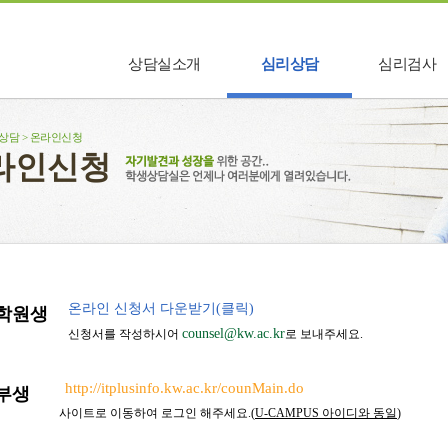
상담실소개
심리상담
심리검사
상담실소개
개인상담
심리검사
리상담 > 온라인신청
함께하는 사람들
집단상담
온라인신청
라인신청
찾아오시는 길
인터넷·스마트폰
과의존상담
위기상담
온라인신청
온라인 신청서 다운받기(클릭)
대학원생
counsel@kw.ac.kr
신청서를 작성하시어
로 보내주세요.
http://itplusinfo.kw.ac.kr/counMain.do
부생
사이트로 이동하여 로그인 해주세요.(
U-CAMPUS 아이디와 동일
)