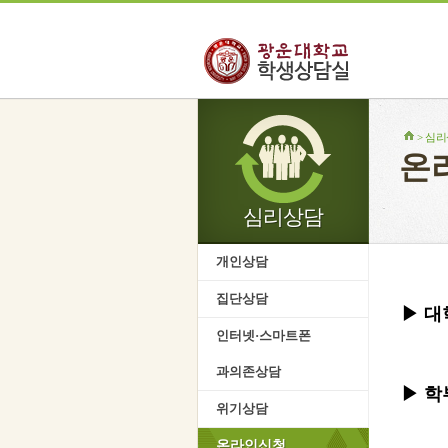
> 심
온
심리상담
개인상담
집단상담
▶ 
인터넷·스마트폰
과의존상담
▶ 학
위기상담
온라인신청