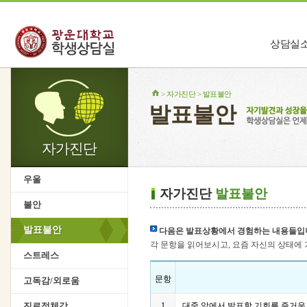
상담실
상담실소개
> 자가진단 > 발표불안
함께하는 사
발표불안
찾아오시는 
자가진단
우울
자가진단
발표불안
불안
발표불안
다음은 발표상황에서 경험하는 내용들입
각 문항을 읽어보시고, 요즘 자신의 상태에
스트레스
문항
고독감/외로움
진로정체감
1
대중 앞에서 발표할 기회를 즐거운